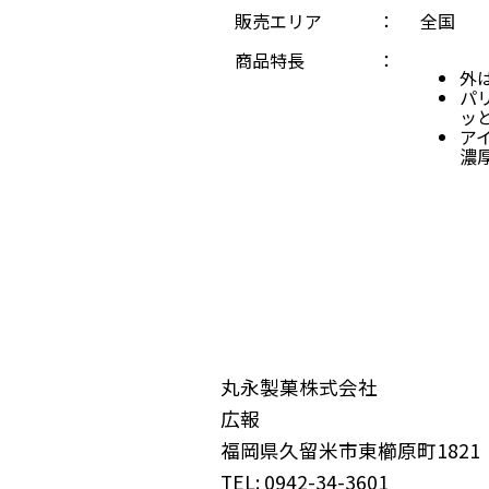
販売エリア
：
全国
商品特長
：
外
パ
ッ
ア
濃
丸永製菓株式会社
広報
福岡県久留米市東櫛原町1821
TEL: 0942-34-3601