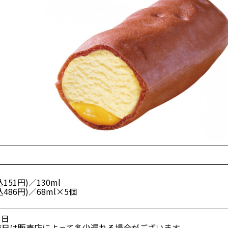
込151円)／130ml
込486円)／68ml×5個
3日
売日は販売店によって多少遅れる場合がございます。