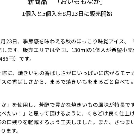
新商品 「おいももなか」
1個入と5個入を8月23日に販売開始
年8月23日、季節感を味わえる秋のほっこり味覚アイス、
ます。販売エリアは全国。130mlの1個入が希望小売価
486円）です。
た際に、焼きいもの香ばしさが口いっぱいに広がるモナ
イスの香ばしさから、まるで焼きいもをまるごと食べて
るか」を使用し、芳醇で豊かな焼きいもの風味が特長で
食べたい！」と思って頂けるように、くちどけ良く仕上
際の口残りを軽減するよう工夫しました。また、さつま
おります。