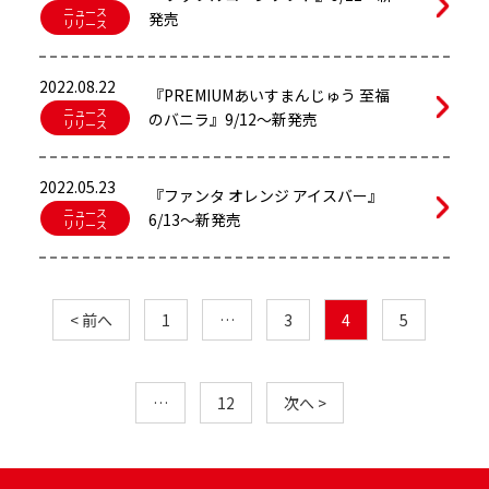
ニュース
発売
リリース
2022.08.22
『PREMIUMあいすまんじゅう 至福
ニュース
のバニラ』9/12～新発売
リリース
2022.05.23
『ファンタ オレンジ アイスバー』
ニュース
6/13～新発売
リリース
< 前へ
1
…
3
4
5
…
12
次へ >